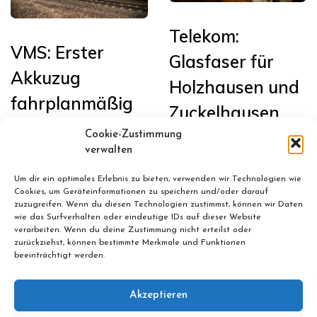
Telekom:
VMS: Erster
Glasfaser für
Akkuzug
Holzhausen und
fahrplanmäßig
Zuckelhausen
in Sachsen auf
Cookie-Zustimmung
Januar 13, 2026
der Bahnstrecke
verwalten
Leipzig <>
Um dir ein optimales Erlebnis zu bieten, verwenden wir Technologien wie
Cookies, um Geräteinformationen zu speichern und/oder darauf
Chemnitz im
zuzugreifen. Wenn du diesen Technologien zustimmst, können wir Daten
wie das Surfverhalten oder eindeutige IDs auf dieser Website
Einsatz
verarbeiten. Wenn du deine Zustimmung nicht erteilst oder
zurückziehst, können bestimmte Merkmale und Funktionen
beeinträchtigt werden.
Februar 24, 2026
Akzeptieren