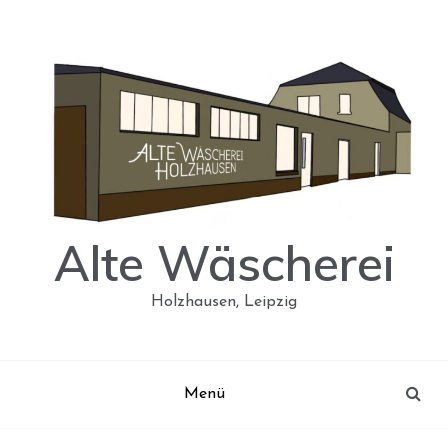
Skip
to
content
Alte Wäscherei
Holzhausen, Leipzig
Menü