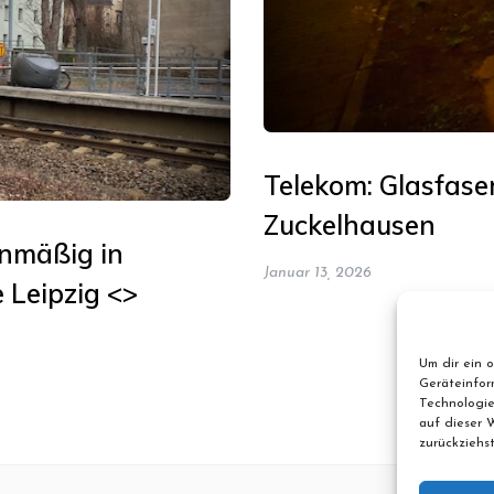
Telekom: Glasfase
Zuckelhausen
anmäßig in
Januar 13, 2026
 Leipzig <>
Um dir ein 
Geräteinfor
Technologie
auf dieser 
zurückziehs