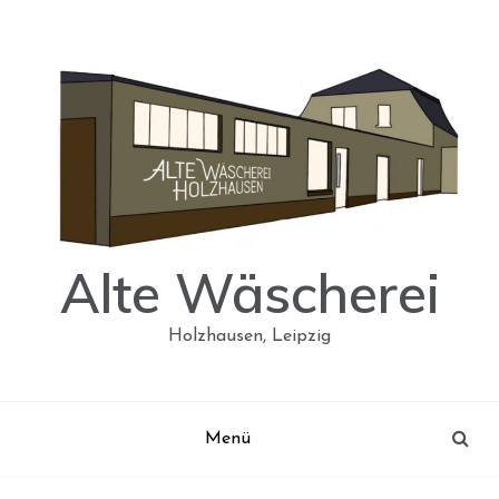
Skip
to
content
Alte Wäscherei
Holzhausen, Leipzig
Menü