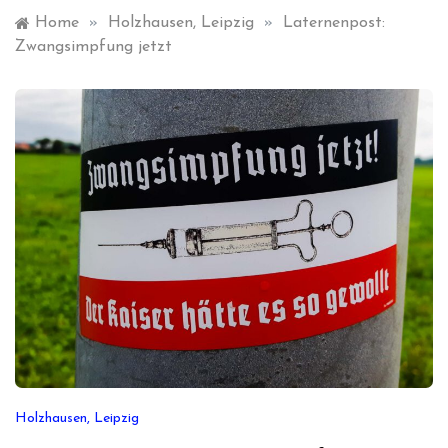
Home
»
Holzhausen, Leipzig
»
Laternenpost:
Zwangsimpfung jetzt
Holzhausen, Leipzig