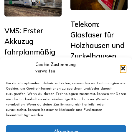
Telekom:
VMS: Erster
Glasfaser für
Akkuzug
Holzhausen und
fahrplanmäßig
Zuckelhausen
in Sachsen auf
Cookie-Zustimmung
Januar 13, 2026
der Bahnstrecke
verwalten
Leipzig <>
Um dir ein optimales Erlebnis zu bieten, verwenden wir Technologien wie
Cookies, um Geräteinformationen zu speichern und/oder darauf
Chemnitz im
zuzugreifen. Wenn du diesen Technologien zustimmst, können wir Daten
wie das Surfverhalten oder eindeutige IDs auf dieser Website
Einsatz
verarbeiten. Wenn du deine Zustimmung nicht erteilst oder
zurückziehst, können bestimmte Merkmale und Funktionen
beeinträchtigt werden.
Februar 24, 2026
Akzeptieren