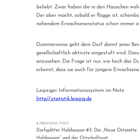
beliebt. Zwar haben die in den Häuschen wo
Der aber macht, sobald er flügge ist, schein
nahendem Erwachsenenstatus schon immer am 
Dummerweise geht dem Dorf damit jener Bevöl
gesellschaftlich aktivste eingestuft wird. Da
anzusehen. Die Frage ist nur, wie hoch das D
erkennt, dass sie auch für jüngere Erwachsen
Leipziger Informationssystem im Netz:
http//:statistik.leipzig.de
Beitragsnavigation
Dorfsplitter Holzhausen #3: Die „Neue Ortsmitte
Holzhausen“ und der Ortschaftsrat