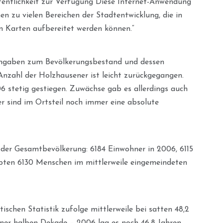
ffentlichkeit zur Verfügung Diese Internet-Anwendung
n zu vielen Bereichen der Stadtentwicklung, die in
n Karten aufbereitet werden können.“
Angaben zum Bevölkerungsbestand und dessen
Anzahl der Holzhausener ist leicht zurückgegangen.
006 stetig gestiegen. Zuwächse gab es allerdings auch
r sind im Ortsteil noch immer eine absolute
 der Gesamtbevölkerung: 6184 Einwohner in 2006, 6115
ebten 6130 Menschen im mittlerweile eingemeindeten
ischen Statistik zufolge mittlerweile bei satten 48,2
iner halben Dekade – 2006 lag es noch 46,8 Jahren.