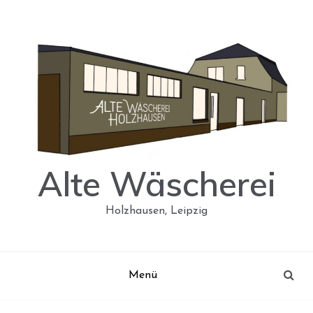
Skip
to
content
Alte Wäscherei
Holzhausen, Leipzig
Menü