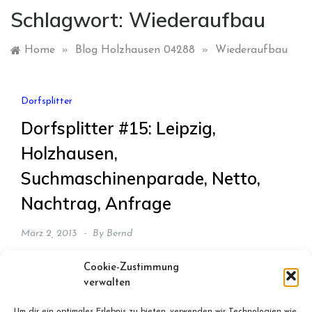
Schlagwort:
Wiederaufbau
Home
»
Blog Holzhausen 04288
»
Wiederaufbau
Dorfsplitter
Dorfsplitter #15: Leipzig,
Holzhausen,
Suchmaschinenparade, Netto,
Nachtrag, Anfrage
März 2, 2013
By
Bernd
Drittplatzierter Google-Suchbegriff bei
Cookie-Zustimmung
altewaeschereiholzhausen.wordpress.com im Februar
verwalten
2013: „Mifeu Holzhausen“. Rang zwei: „Doppeladler
Um dir ein optimales Erlebnis zu bieten, verwenden wir Technologien wie