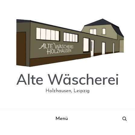
Skip
to
content
Alte Wäscherei
Holzhausen, Leipzig
Menü