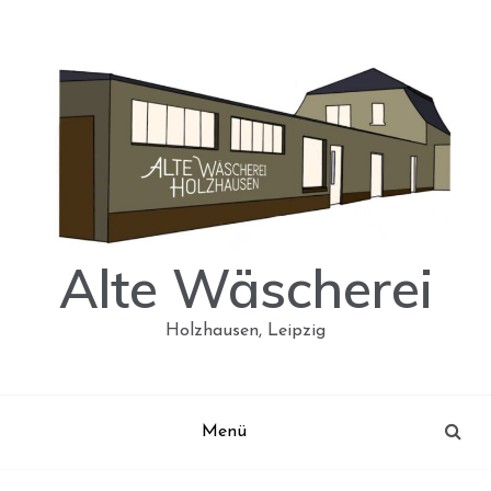
Skip
to
content
Alte Wäscherei
Holzhausen, Leipzig
Menü