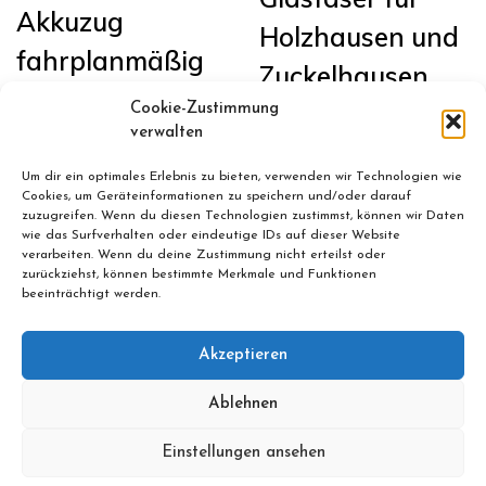
Akkuzug
Holzhausen und
fahrplanmäßig
Zuckelhausen
in Sachsen auf
Cookie-Zustimmung
Januar 13, 2026
der Bahnstrecke
verwalten
Leipzig <>
Um dir ein optimales Erlebnis zu bieten, verwenden wir Technologien wie
Cookies, um Geräteinformationen zu speichern und/oder darauf
Chemnitz im
zuzugreifen. Wenn du diesen Technologien zustimmst, können wir Daten
wie das Surfverhalten oder eindeutige IDs auf dieser Website
Einsatz
verarbeiten. Wenn du deine Zustimmung nicht erteilst oder
zurückziehst, können bestimmte Merkmale und Funktionen
beeinträchtigt werden.
Februar 24, 2026
Akzeptieren
Ablehnen
© ALL RIGHTS RESERVED 2022 THEME: PERUSE BY
TEMPLATE SELL
.
Einstellungen ansehen