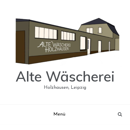
Skip
to
content
Alte Wäscherei
Holzhausen, Leipzig
Menü