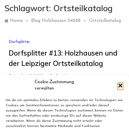
Schlagwort:
Ortsteilkatalog
Home
»
Blog Holzhausen 04288
»
Ortsteilkatalog
Dorfsplitter
Dorfsplitter #13: Holzhausen und
der Leipziger Ortsteilkatalog
Dezember 30, 2012
By
Bernd
Cookie-Zustimmung
Holzhausenerinnen und Holzhausener sind großteils
verwalten
mit der Entwicklung ihres Wohnviertels zufrieden.
Um dir ein optimales Erlebnis zu bieten, verwenden wir Technologien wie
Laut neuem Ortsteilkatalog stuft nur ein Prozent
Cookies, um Geräteinformationen zu speichern und/oder darauf
der Bürger die Situation als „war noch
zuzugreifen. Wenn du diesen Technologien zustimmst, können wir Daten
wie das Surfverhalten oder eindeutige IDs auf dieser Website
verarbeiten. Wenn du deine Zustimmung nicht erteilst oder
zurückziehst, können bestimmte Merkmale und Funktionen