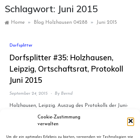
Schlagwort:
Juni 2015
Home
»
Blog Holzhausen 04288
»
Juni 2015
Dorfsplitter
Dorfsplitter #35: Holzhausen,
Leipzig, Ortschaftsrat, Protokoll
Juni 2015
September 24, 2015
By
Bernd
Holzhausen, Leipzig. Auszug des Protokolls der Juni-
Sitzung des Ortschatsrates. Themen waren unter
Cookie-Zustimmung
anderem: Internet, Hauptstraße, Schulbezirke,
verwalten
Brauchtumsmittel, Begrünung Netto-Markt (ehemals
Um dir ein optimales Erlebnis zu bieten, verwenden wir Technologien wie
Sächsisches Haus), Querungshilfe.