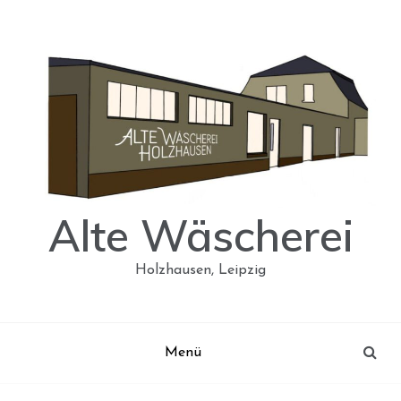
Skip
to
content
Alte Wäscherei
Holzhausen, Leipzig
Menü