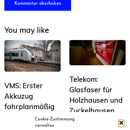
You may like
Telekom:
VMS: Erster
Glasfaser für
Akkuzug
Holzhausen und
fahrplanmäßig
Zuckelhausen
in Sachsen auf
Cookie-Zustimmung
Januar 13, 2026
der Bahnstrecke
verwalten