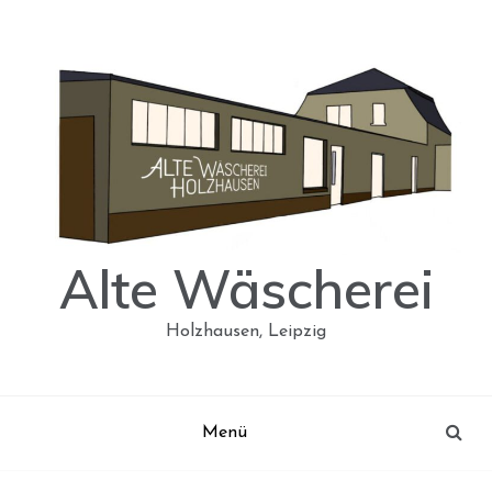
Skip
to
content
Alte Wäscherei
Holzhausen, Leipzig
Menü