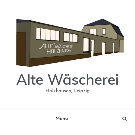
Skip
to
content
Alte Wäscherei
Holzhausen, Leipzig
Menü