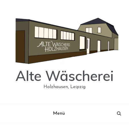
Skip
to
content
Alte Wäscherei
Holzhausen, Leipzig
Menü