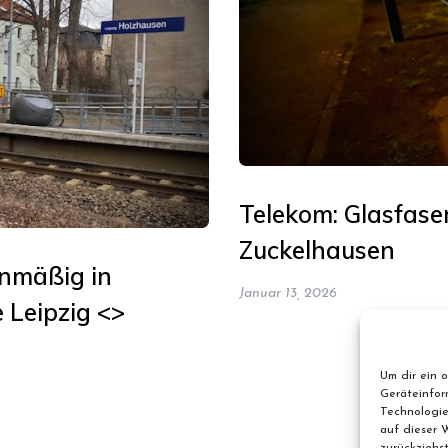
Telekom: Glasfase
Zuckelhausen
anmäßig in
Januar 13, 2026
 Leipzig <>
Um dir ein 
Geräteinfor
Technologie
auf dieser 