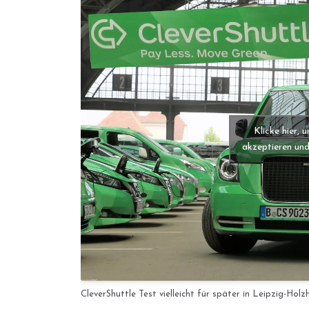
Klicke hier,
akzeptieren und
CleverShuttle Test vielleicht für später in Leipzig-Holz