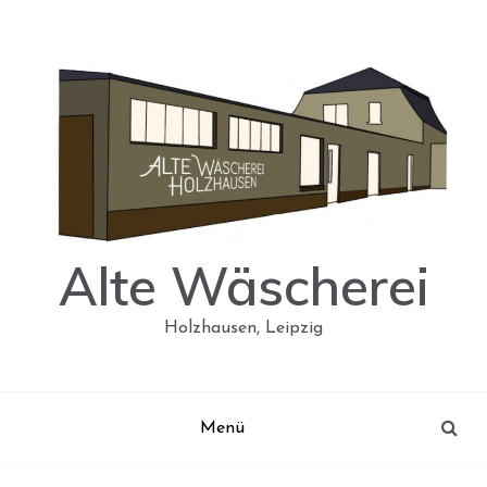
Skip
to
content
Alte Wäscherei
Holzhausen, Leipzig
Menü