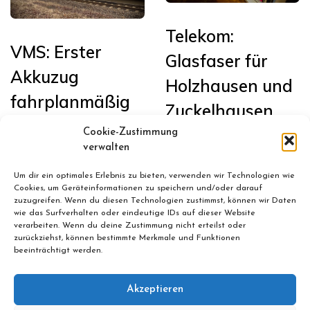
Telekom:
VMS: Erster
Glasfaser für
Akkuzug
Holzhausen und
fahrplanmäßig
Zuckelhausen
in Sachsen auf
Cookie-Zustimmung
Januar 13, 2026
der Bahnstrecke
verwalten
Leipzig <>
Um dir ein optimales Erlebnis zu bieten, verwenden wir Technologien wie
Cookies, um Geräteinformationen zu speichern und/oder darauf
Chemnitz im
zuzugreifen. Wenn du diesen Technologien zustimmst, können wir Daten
wie das Surfverhalten oder eindeutige IDs auf dieser Website
Einsatz
verarbeiten. Wenn du deine Zustimmung nicht erteilst oder
zurückziehst, können bestimmte Merkmale und Funktionen
beeinträchtigt werden.
Februar 24, 2026
Akzeptieren