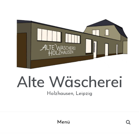
Skip
to
content
Alte Wäscherei
Holzhausen, Leipzig
Menü