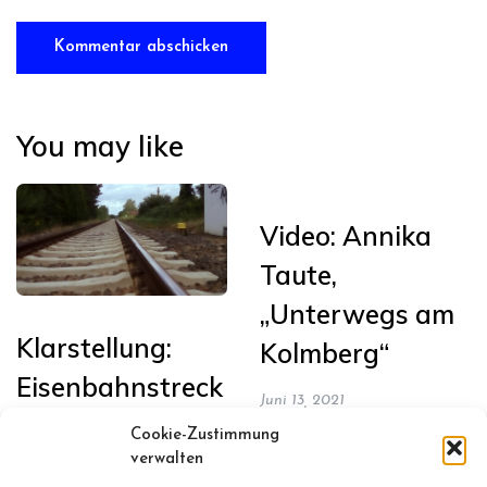
You may like
Video: Annika
Taute,
„Unterwegs am
Klarstellung:
Kolmberg“
Eisenbahnstreck
Juni 13, 2021
e Leipzig-
Cookie-Zustimmung
Chemnitz wird
verwalten