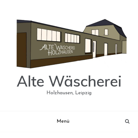
Skip
to
content
Alte Wäscherei
Holzhausen, Leipzig
Menü