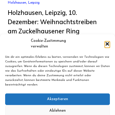
Holzhausen, Leipzig
Holzhausen, Leipzig, 10.
Dezember: Weihnachtstreiben
am Zuckelhausener Ring
Cookie-Zustimmung
November 24, 2022
By
Bernd
verwalten
Holzhausen, Leipzig: Weihnachten um den
Um dir ein optimales Erlebnis zu bieten, verwenden wir Technologien wie
Zuckelhausener Ring und am Berggut am 10.
Cookies, um Geräteinformationen zu speichern und/oder darauf
Dezember ab 13.45 Uhr.
zuzugreifen. Wenn du diesen Technologien zustimmst, können wir Daten
wie das Surfverhalten oder eindeutige IDs auf dieser Website
verarbeiten. Wenn du deine Zustimmung nicht erteilst oder
zurückziehst, können bestimmte Merkmale und Funktionen
beeinträchtigt werden.
Akzeptieren
Ablehnen