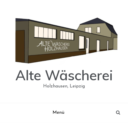
Skip
to
content
Alte Wäscherei
Holzhausen, Leipzig
Menü