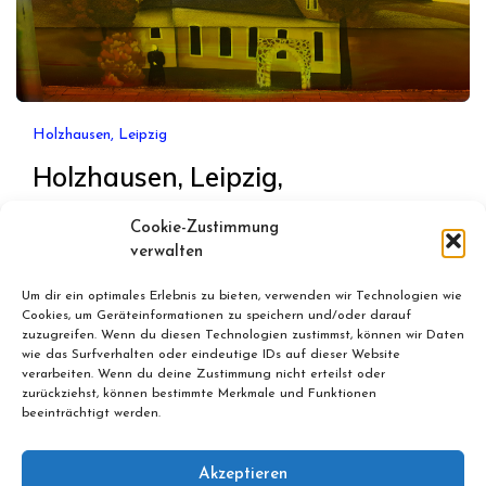
Holzhausen, Leipzig
Holzhausen, Leipzig,
Friedensgebet Kirche Holzhausen
Cookie-Zustimmung
verwalten
März 2, 2022
By
Bernd
Um dir ein optimales Erlebnis zu bieten, verwenden wir Technologien wie
Holzhausen, Leipzig, Friedensgebet, Kirche
Cookies, um Geräteinformationen zu speichern und/oder darauf
Holzhausen, 9. März, 19 Uhr.
zuzugreifen. Wenn du diesen Technologien zustimmst, können wir Daten
wie das Surfverhalten oder eindeutige IDs auf dieser Website
verarbeiten. Wenn du deine Zustimmung nicht erteilst oder
zurückziehst, können bestimmte Merkmale und Funktionen
beeinträchtigt werden.
Akzeptieren