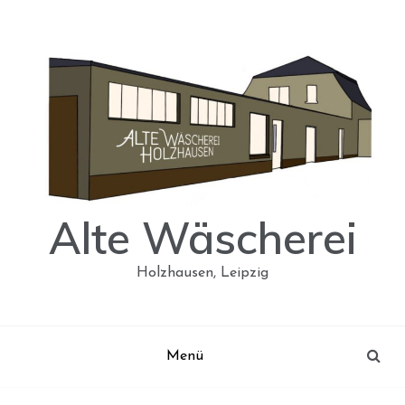
Skip
to
content
Alte Wäscherei
Holzhausen, Leipzig
Menü