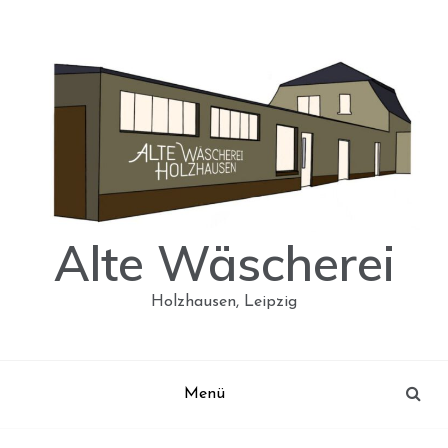
Skip
to
content
Alte Wäscherei
Holzhausen, Leipzig
Menü