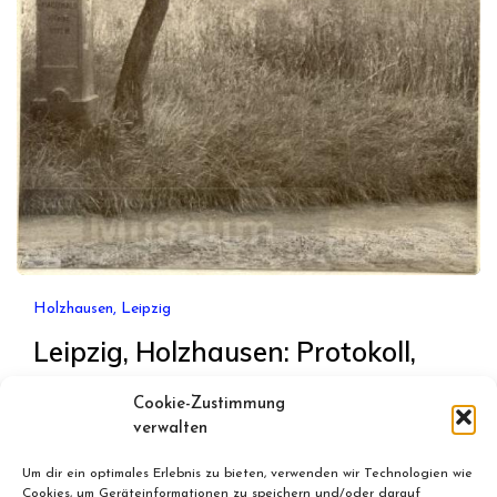
Holzhausen, Leipzig
Leipzig, Holzhausen: Protokoll,
Ortschaftsrat, Februar 2017
Cookie-Zustimmung
verwalten
September 3, 2017
By
Bernd
Um dir ein optimales Erlebnis zu bieten, verwenden wir Technologien wie
Leipzig. Holzhausen. Protokoll Ortschaftsrat.
Cookies, um Geräteinformationen zu speichern und/oder darauf