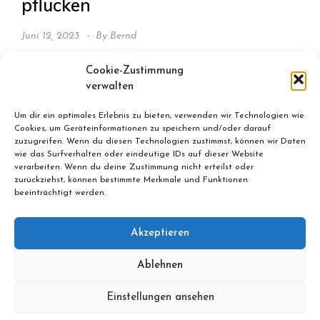
pflücken
Juni 12, 2023
By
Bernd
„Gerade Erdbeeren sollten vollreif geerntet werden
Cookie-Zustimmung
und dann innerhalb kurzer Zeit auf dem Tisch
verwalten
landen“, heißt es auf der Website, die auf dem Schild
Um dir ein optimales Erlebnis zu bieten, verwenden wir Technologien wie
am neuen Erdbeerfeld an der Kärrnerstraße in
Cookies, um Geräteinformationen zu speichern und/oder darauf
Holzhausen ist.
zuzugreifen. Wenn du diesen Technologien zustimmst, können wir Daten
wie das Surfverhalten oder eindeutige IDs auf dieser Website
verarbeiten. Wenn du deine Zustimmung nicht erteilst oder
zurückziehst, können bestimmte Merkmale und Funktionen
beeinträchtigt werden.
Akzeptieren
Ablehnen
© ALL RIGHTS RESERVED 2022 THEME: PERUSE BY
TEMPLATE SELL
.
Einstellungen ansehen