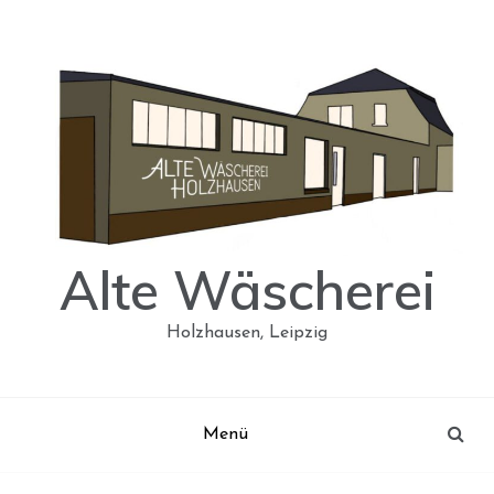
Skip
to
content
Alte Wäscherei
Holzhausen, Leipzig
Menü