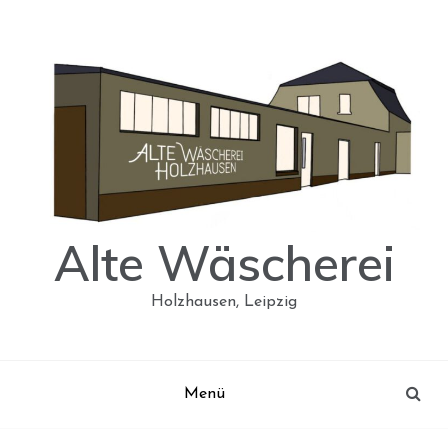
Skip
to
content
Alte Wäscherei
Holzhausen, Leipzig
Menü