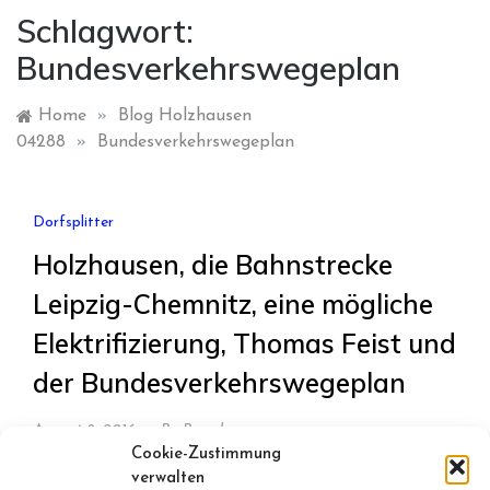
Schlagwort:
Bundesverkehrswegeplan
Home
»
Blog Holzhausen
04288
»
Bundesverkehrswegeplan
Dorfsplitter
Holzhausen, die Bahnstrecke
Leipzig-Chemnitz, eine mögliche
Elektrifizierung, Thomas Feist und
der Bundesverkehrswegeplan
August 8, 2016
By
Bernd
Cookie-Zustimmung
Eine elektrifizierte Eisenbahnstrecke von Leipzig
verwalten