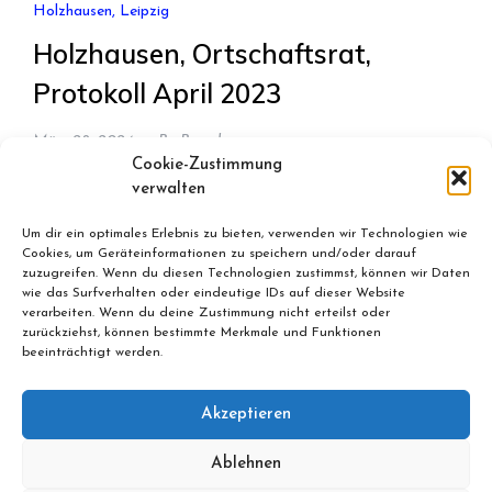
Holzhausen, Leipzig
Holzhausen, Ortschaftsrat,
Protokoll April 2023
März 28, 2024
By
Bernd
Cookie-Zustimmung
Protokoll Ortschaftsratssitzung April 2023. Themen
verwalten
waren damals u.a.: Brauchtumsmittel, Raserstrecken,
Um dir ein optimales Erlebnis zu bieten, verwenden wir Technologien wie
Abgang Frau Raqué, Glasfaser und 22.000 Euro für
Cookies, um Geräteinformationen zu speichern und/oder darauf
die „Kulturzeit“.
zuzugreifen. Wenn du diesen Technologien zustimmst, können wir Daten
wie das Surfverhalten oder eindeutige IDs auf dieser Website
verarbeiten. Wenn du deine Zustimmung nicht erteilst oder
zurückziehst, können bestimmte Merkmale und Funktionen
beeinträchtigt werden.
Akzeptieren
Ablehnen