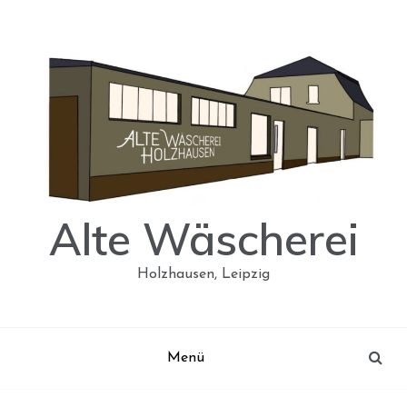
Skip
to
content
Alte Wäscherei
Holzhausen, Leipzig
Menü