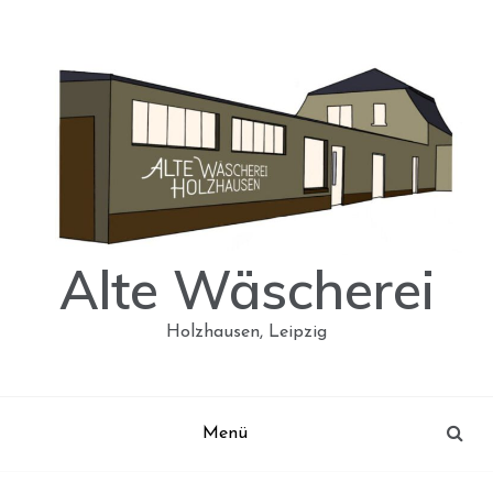
Skip
to
content
Alte Wäscherei
Holzhausen, Leipzig
Menü