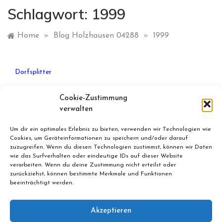
Schlagwort:
1999
Home
»
Blog Holzhausen 04288
»
1999
Dorfsplitter
Digitale Fundsache Holzhausen:
Cookie-Zustimmung
Wäscherei Reiher, Waschhaus,
verwalten
1999
Um dir ein optimales Erlebnis zu bieten, verwenden wir Technologien wie
Cookies, um Geräteinformationen zu speichern und/oder darauf
zuzugreifen. Wenn du diesen Technologien zustimmst, können wir Daten
Dezember 5, 2012
By
Bernd
wie das Surfverhalten oder eindeutige IDs auf dieser Website
verarbeiten. Wenn du deine Zustimmung nicht erteilst oder
zurückziehst, können bestimmte Merkmale und Funktionen
beeinträchtigt werden.
Akzeptieren