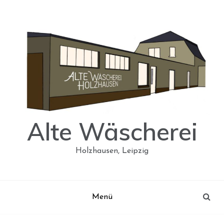
Skip
to
content
Alte Wäscherei
Holzhausen, Leipzig
Menü