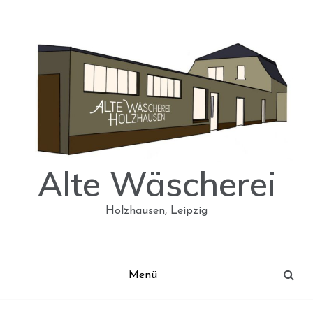
Skip
to
content
Alte Wäscherei
Holzhausen, Leipzig
Menü