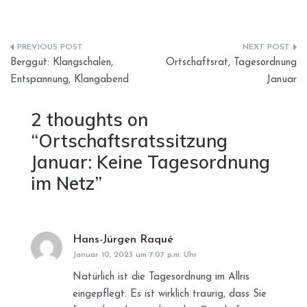
Beitragsnavigation
Berggut: Klangschalen,
Ortschaftsrat, Tagesordnung
Entspannung, Klangabend
Januar
2 thoughts on
“
Ortschaftsratssitzung
Januar: Keine Tagesordnung
im Netz
”
Hans-Jürgen Raqué
sagt:
Januar 10, 2023 um 7:07 p.m. Uhr
Natürlich ist die Tagesordnung im Allris
eingepflegt. Es ist wirklich traurig, dass Sie