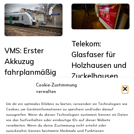
Telekom:
VMS: Erster
Glasfaser für
Akkuzug
Holzhausen und
fahrplanmäßig
Zuckelhausen
in Sachsen auf
Cookie-Zustimmung
Januar 13, 2026
der Bahnstrecke
verwalten
Leipzig <>
Um dir ein optimales Erlebnis zu bieten, verwenden wir Technologien wie
Cookies, um Geräteinformationen zu speichern und/oder darauf
Chemnitz im
zuzugreifen. Wenn du diesen Technologien zustimmst, können wir Daten
wie das Surfverhalten oder eindeutige IDs auf dieser Website
Einsatz
verarbeiten. Wenn du deine Zustimmung nicht erteilst oder
zurückziehst, können bestimmte Merkmale und Funktionen