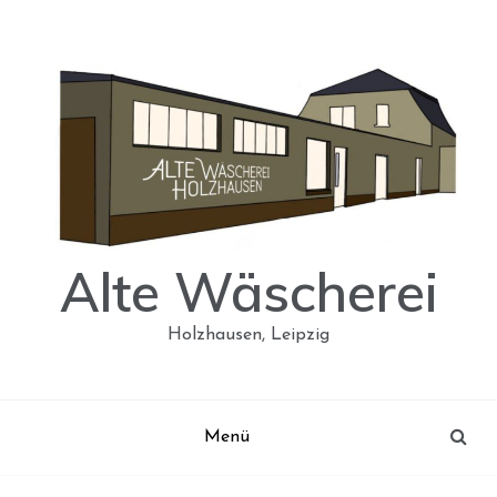
Skip
to
content
Alte Wäscherei
Holzhausen, Leipzig
Menü