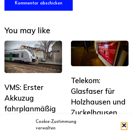
You may like
Telekom:
VMS: Erster
Glasfaser für
Akkuzug
Holzhausen und
fahrplanmäßig
Zuckelhausen
in Sachsen auf
Cookie-Zustimmung
Januar 13, 2026
der Bahnstrecke
verwalten