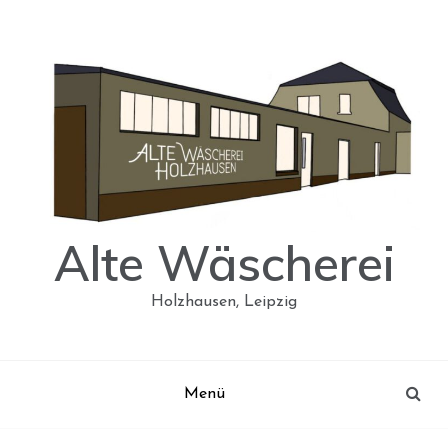
Skip
to
content
Alte Wäscherei
Holzhausen, Leipzig
Menü