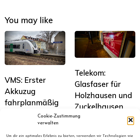
You may like
Telekom:
VMS: Erster
Glasfaser für
Akkuzug
Holzhausen und
fahrplanmäßig
Zuckelhausen
in Sachsen auf
Cookie-Zustimmung
Januar 13, 2026
der Bahnstrecke
verwalten
Leipzig <>
Um dir ein optimales Erlebnis zu bieten, verwenden wir Technologien wie