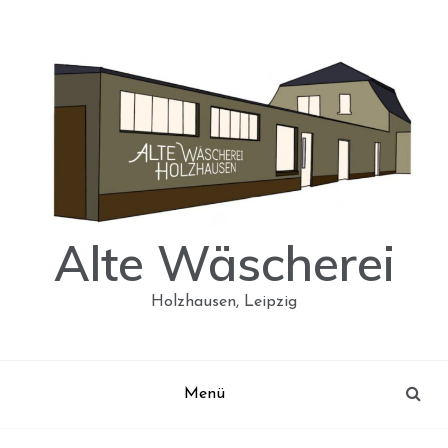
Skip
to
content
Alte Wäscherei
Holzhausen, Leipzig
Menü