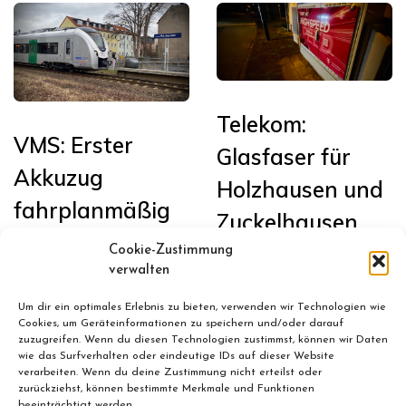
Telekom:
VMS: Erster
Glasfaser für
Akkuzug
Holzhausen und
fahrplanmäßig
Zuckelhausen
in Sachsen auf
Cookie-Zustimmung
Januar 13, 2026
der Bahnstrecke
verwalten
Leipzig <>
Um dir ein optimales Erlebnis zu bieten, verwenden wir Technologien wie
Cookies, um Geräteinformationen zu speichern und/oder darauf
Chemnitz im
zuzugreifen. Wenn du diesen Technologien zustimmst, können wir Daten
wie das Surfverhalten oder eindeutige IDs auf dieser Website
Einsatz
verarbeiten. Wenn du deine Zustimmung nicht erteilst oder
zurückziehst, können bestimmte Merkmale und Funktionen
beeinträchtigt werden.