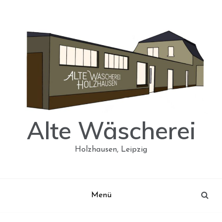
Skip
to
content
Alte Wäscherei
Holzhausen, Leipzig
Menü