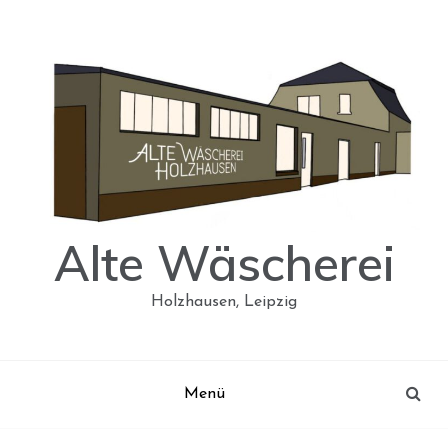
Skip
to
content
Alte Wäscherei
Holzhausen, Leipzig
Menü