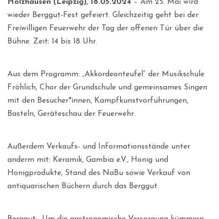
Holzhausen (Leipzig), 18.05.2024
– Am 25. Mai wird
wieder Berggut-Fest gefeiert. Gleichzeitig geht bei der
Freiwilligen Feuerwehr der Tag der offenen Tür über die
Bühne. Zeit: 14 bis 18 Uhr.
Aus dem Programm: „Akkordeonteufel“ der Musikschule
Fröhlich, Chor der Grundschule und gemeinsames Singen
mit den Besucher*innen, Kampfkunstvorführungen,
Basteln, Geräteschau der Feuerwehr.
Außerdem Verkaufs- und Informationsstände unter
anderm mit: Keramik, Gambia e.V., Honig und
Honigprodukte, Stand des NaBu sowie Verkauf von
antiquarischen Büchern durch das Berggut.
Berggut: „Um die gastronomische Versorgung kümmern