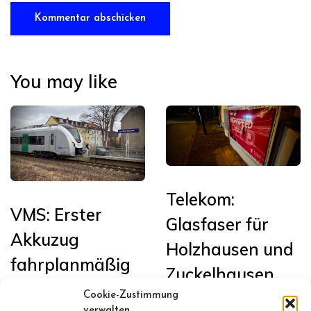
You may like
Telekom:
VMS: Erster
Glasfaser für
Akkuzug
Holzhausen und
fahrplanmäßig
Zuckelhausen
in Sachsen auf
Cookie-Zustimmung
Januar 13, 2026
verwalten